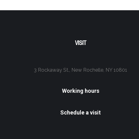
VISIT
3 Rockaway St., New Rochelle, NY 10801
Working hours
Schedule a visit