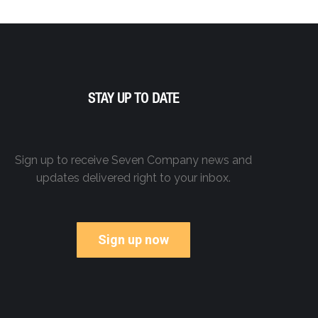
STAY UP TO DATE
Sign up to receive Seven Company news and
updates delivered right to your inbox.
Sign up now