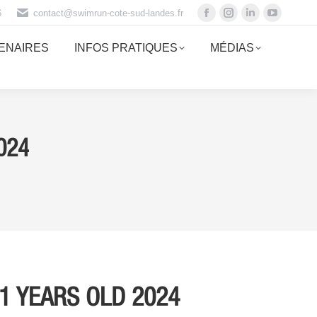
6
contact@swimrun-cote-sud-landes.fr
ENAIRES
INFOS PRATIQUES
MÉDIAS
024
11 YEARS OLD 2024